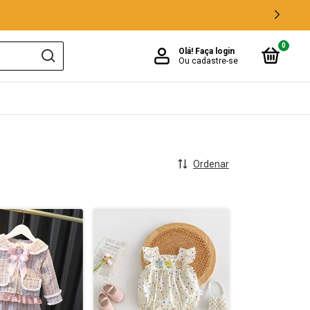
0
Olá!
Faça login
Ou cadastre-se
Ordenar