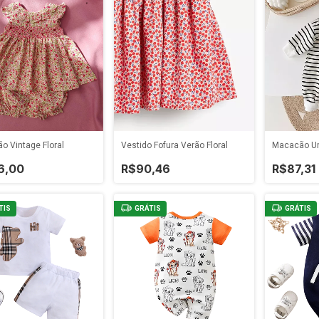
o Vintage Floral
Vestido Fofura Verão Floral
Macacão Ur
6,00
R$90,46
R$87,31
TIS
GRÁTIS
GRÁTIS