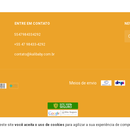
ENTRE EM CONTATO
NE
5547984334292
+55 47 98433-4292
contato@kalibaby.com.br
Meios de envio
este site
você aceita o uso de cookies
para agilizar a sua experiência de compr