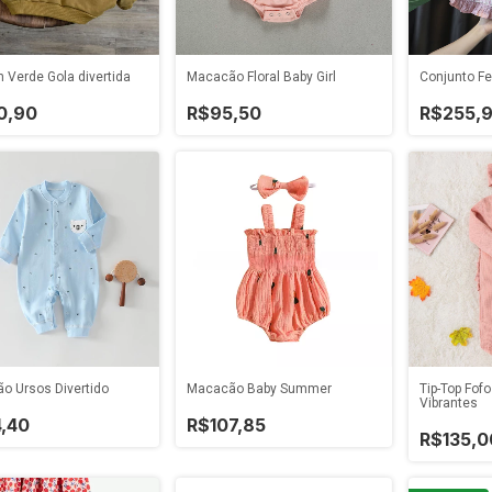
 Verde Gola divertida
Macacão Floral Baby Girl
Conjunto Fe
0,90
R$95,50
R$255,
o Ursos Divertido
Macacão Baby Summer
Tip-Top Fof
Vibrantes
4,40
R$107,85
R$135,0