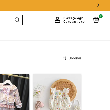
0
Olá!
Faça login
Ou cadastre-se
Ordenar