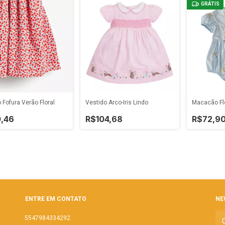
GRÁTIS
 Fofura Verão Floral
Vestido Arco-Íris Lindo
Macacão Fl
,46
R$104,68
R$72,9
ENTRE EM CONTATO
NE
5547984334292